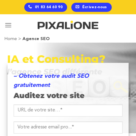
Passer
01 83 64 60 90
Écrivez-nous
au
contenu
Home
>
Agence SEO
IA et Consulting?
l’agence SEO différente
– Obtenez votre audit SEO
gratuitement
Auditez votre site