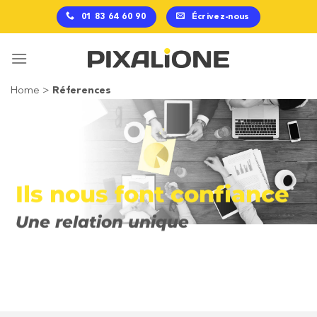
Passer
01 83 64 60 90
Écrivez-nous
au
contenu
Home
>
Réferences
Ils nous font confiance
Une relation unique