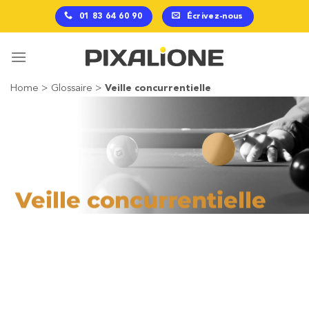
Passer
01 83 64 60 90
Écrivez-nous
au
contenu
Home
>
Glossaire
>
Veille concurrentielle
Veille concurrentielle