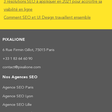
3 résolutions SEO à appliquer en 2021 pour accroître sa
visibilité en ligne
Comment SEO et UI Design travaillent ensemble
PIXALIONE
6 Rue Firmin Gillot, 75015 Paris
+33 1 83 64 60 90
contact@pixalione.com
Nos Agences SEO
Agence SEO Paris
Agence SEO Lyon
Agence SEO Lille