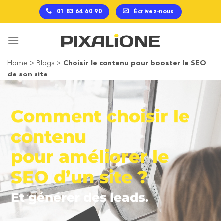
Passer
01 83 64 60 90
Écrivez-nous
au
contenu
Home
>
Blogs
>
Choisir le contenu pour booster le SEO
de son site
Comment choisir le
contenu
pour améliorer le
SEO d’un site ?
Et générer des leads.