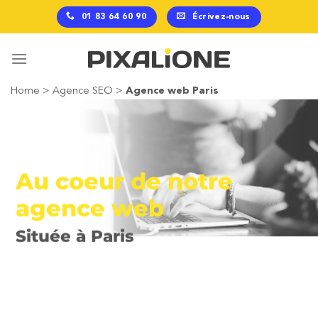
Passer
01 83 64 60 90
Écrivez-nous
au
contenu
Home
>
Agence SEO
>
Agence web Paris
Au coeur de notre
agence web
Située à Paris