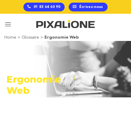
Passer
01 83 64 60 90
Écrivez-nous
au
contenu
Home
>
Glossaire
>
Ergonomie Web
Ergonomie
Web