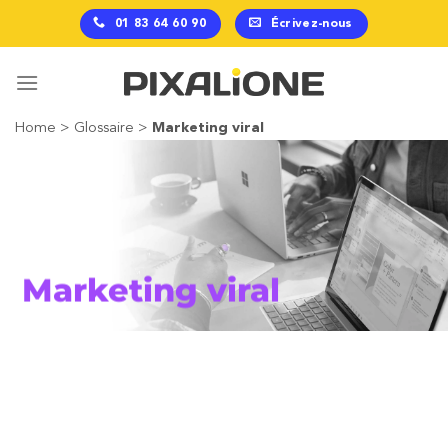
Passer
01 83 64 60 90
Écrivez-nous
au
contenu
Home
>
Glossaire
>
Marketing viral
Marketing viral