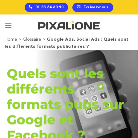
Passer
01 83 64 60 90
Écrivez-nous
au
contenu
Home
>
Glossaire
>
Google Ads, Social Ads : Quels sont
les différents formats publicitaires ?
Quels sont les
différents
formats pubs sur
Google et
Facebook ?