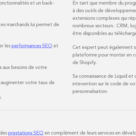
onctionnalités et un back-
En tant que membre du progr
à des outils de développement
extensions complexes qui rép
ites marchands lui permet de
nombreux secteurs : CRM, log
être disponibles au téléchar
er les
performances SEO
et
Cet expert peut également su
plateforme pour monter en co
de Shopify.
s aux besoins de votre
Sa connaissance de Liquid et 
r augmenter votre taux de
intevention sur le code de vot
personnalisation.
.
 des
prestations SEO
en complément de leurs services en dével