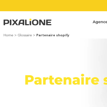
Passer
au
contenu
Agenc
Home
>
Glossaire
>
Partenaire shopify
Partenaire 