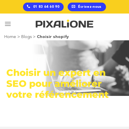
Passer
01 83 64 60 90
Écrivez-nous
au
contenu
Home
>
Blogs
>
Choisir shopify
Choisir un expert en
SEO pour améliorer
votre référencement