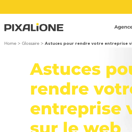
Passer
au
contenu
Agenc
Home
>
Glossaire
>
Astuces pour rendre votre entreprise vi
Astuces po
rendre votr
entreprise 
sur le web