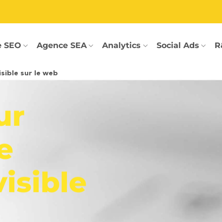
e SEO
Agence SEA
Analytics
Social Ads
R
sible sur le web
ur
e
visible