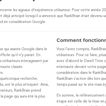
ncerne les signaux d’expérience utilisateur. Pour cette année 201
t déjà anticipé lorsqu’il a annoncé que RankBrain était devenu un
end en considération Google.
Comment fonctionn
ue qui assiste Google dans le
Vous l’avez compris, RankBrai
ficile qu’il n’y parait. En
utilisateurs. Pour ce faire, pl
 utilisateurs interagissent par
avez d’abord le Dwell Time q
ensuite classés
internaute devant votre page.
ns.
considération dans le RankBra
e quelconque recherche,
RankBrain s’active dès lors que 
ui, est le plus attrayant. Ainsi,
temps passé sur le site mais é
isiteurs, RankBrain prend
En somme, le référencement na
 la page qui aura été la plus
étape est celle de la mise en p