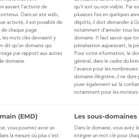
 suivant l’activité de
qu’il soit ou non visible. Par
 contenus. Dans un site web,
plusieurs fois en quelques an
e activité, il est possible de
dépôts, il doit demander à Goog
té de chaque page.
notamment d’annuler tous les 
 les mots clés devraient y
domaine. Il faut savoir que l
On dit qu’un domaine qui
pénalisation auparavant, la pé
ntage par rapport aux autres
Pour votre information, le do
 de domaine.
général, dans le cadre du bre
l’avance pour les nombreuses a
domaine illégitime, il ne dure
jouer également sur la confi
notamment pour les moteurs 
omain (EMD)
Les sous-domaines
pe, vous pourriez avoir un
Dans le domaine, vous avez le 
ans la mesure où plus c’est
intégrer un mot clé pour chaq