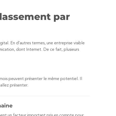
classement par
gital. En d’autres termes, une entreprise visible
cation, dont Internet. De ce fait, plusieurs
6 mois peuvent présenter le même potentiel. Il
allez présenter.
maine
ement un facteur important pris en compte pour