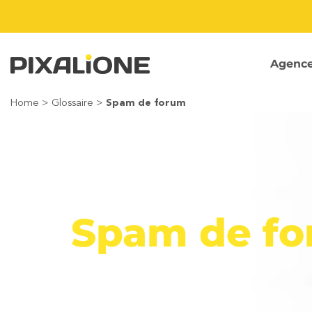
Passer
au
contenu
Agenc
Home
>
Glossaire
>
Spam de forum
Spam de f