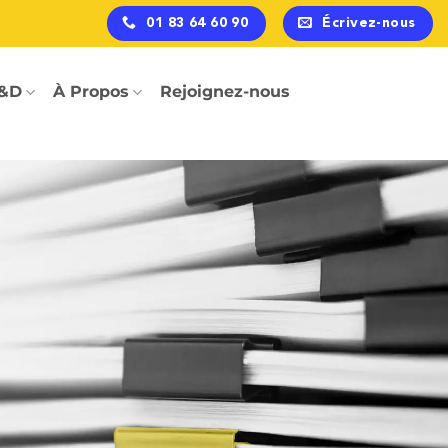
01 83 64 60 90
Écrivez-nous
&D
À Propos
Rejoignez-nous