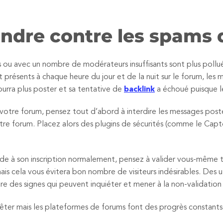
endre contre les spams
ifs ou avec un nombre de modérateurs insuffisants sont plus pollu
 présents à chaque heure du jour et de la nuit sur le forum, l
e pourra plus poster et sa tentative de
backlink
a échoué puisque 
r votre forum, pensez tout d’abord à interdire les messages postés 
 votre forum. Placez alors des plugins de sécurités (comme le Ca
ède à son inscription normalement, pensez à valider vous-même to
s cela vous évitera bon nombre de visiteurs indésirables. Des uti
des signes qui peuvent inquiéter et mener à la non-validation
rêter mais les plateformes de forums font des progrès constants 