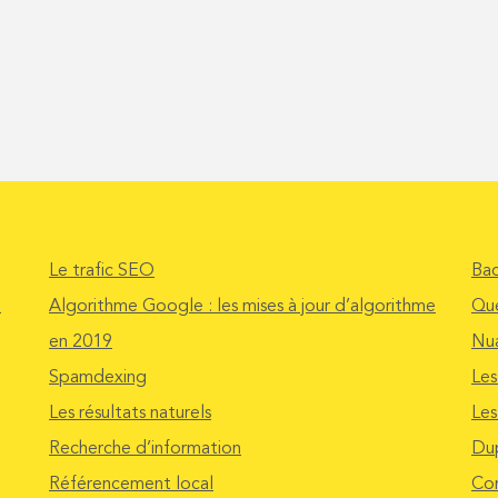
Le trafic SEO
Bac
e
Algorithme Google : les mises à jour d’algorithme
Que
en 2019
Nu
Spamdexing
Les
Les résultats naturels
Les
Recherche d’information
Dup
Référencement local
Com