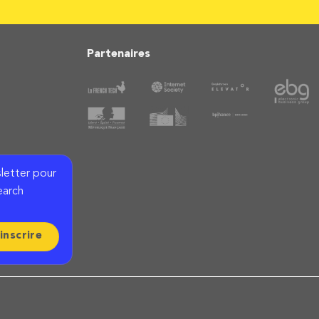
Partenaires
letter pour
earch