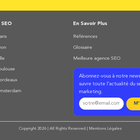
s SEO
En Savoir Plus
ris
Références
yon
Glossaire
lle
Meilleure agence SEO
oulouse
Abonnez-vous à notre news
ordeaux
suivre toute l’actualité du s
msterdam
marketing.
Copyright 2026 | All Rights Reserved |
Mentions Légales