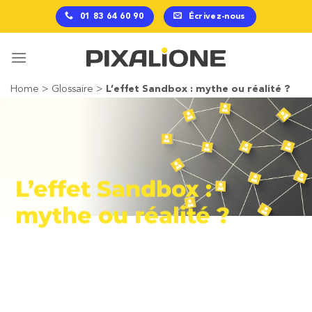
Passer
01 83 64 60 90
Écrivez-nous
au
contenu
Home
>
Glossaire
>
L’effet Sandbox : mythe ou réalité ?
L’effet Sandbox :
mythe ou réalité ?