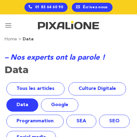
Passer
01 83 64 60 90
Écrivez-nous
au
contenu
Home
>
Data
– Nos experts ont la parole !
Data
Tous les articles
Culture Digitale
Data
Google
Programmation
SEA
SEO