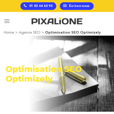
Passer
01 83 64 60 90
Écrivez-nous
au
contenu
Home
>
Agence SEO
>
Optimisation SEO Optimizely
Optimisation SEO
Optimizely