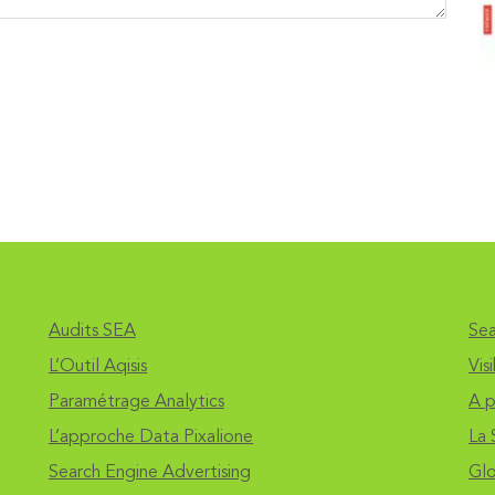
Audits SEA
Sea
L’Outil Aqisis
Vis
Paramétrage Analytics
A p
L’approche Data Pixalione
La 
Search Engine Advertising
Glo