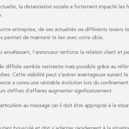
actuelle, la distanciation sociale a fortement impacté les
s.
votre entreprise, de ses actualités via différents leviers t
s permet de maintenir le lien avec votre cible.
 envahissant, l’annonceur renforce la relation client et pe
 difficile semble restreinte mais possible grâce au réfé
rches. Cette visibilité peut s’avérer avantageuse suivant l
merce a connu une véritable évolution lors du confinemen
rs chiffres d’affaires augmenter significativement.
rticulière au message car il doit être approprié à la situ
utant bousculé et doit s’adapter rapidement à la situatio