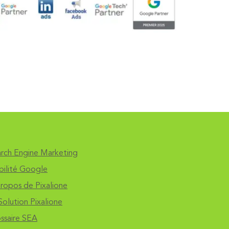
rch Engine Marketing
ibilité Google
ropos de Pixalione
Solution Pixalione
ssaire SEA