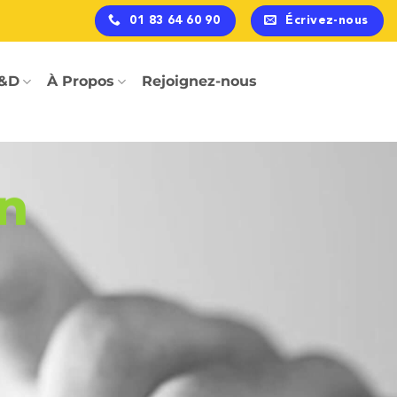
01 83 64 60 90
Écrivez-nous
&D
À Propos
Rejoignez-nous
n