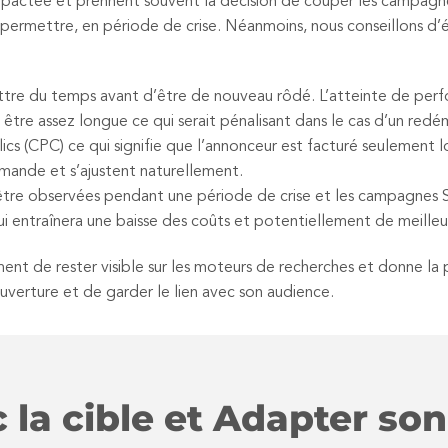
mpactée et prennent souvent la décision de couper les campagnes
e permettre, en période de crise. Néanmoins, nous conseillons d
mettre du temps avant d’être de nouveau rôdé. L’atteinte de p
être assez longue ce qui serait pénalisant dans le cas d’un redé
cs (CPC) ce qui signifie que l’annonceur est facturé seulement lo
emande et s’ajustent naturellement.
e observées pendant une période de crise et les campagnes SE
ui entraînera une baisse des coûts et potentiellement de meille
t de rester visible sur les moteurs de recherches et donne la pos
ouverture et de garder le lien avec son audience.
c la cible et Adapter s