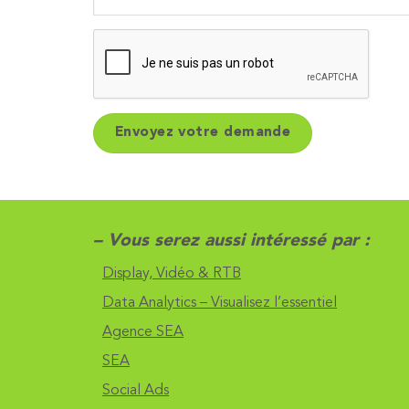
– Vous serez aussi intéressé par :
Display, Vidéo & RTB
Data Analytics – Visualisez l’essentiel
Agence SEA
SEA
Social Ads