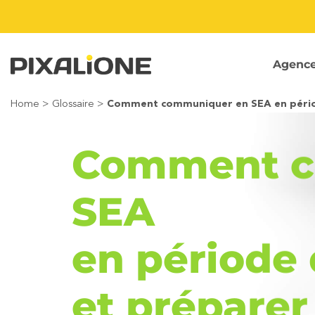
Passer
au
contenu
Agenc
Home
>
Glossaire
>
Comment communiquer en SEA en période
Comment c
SEA
en période 
et préparer 