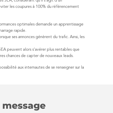
 SEA, considérant qu’il s’agit d’un
’éviter les coupures à 100% du référencement
erformances optimales demande un apprentissage
marrage rapide.
rsque ses annonces génèrent du trafic. Ainsi, les
A peuvent alors s’avérer plus rentables que
ures chances de capter de nouveaux leads.
sibilité aux internautes de se renseigner sur la
on message