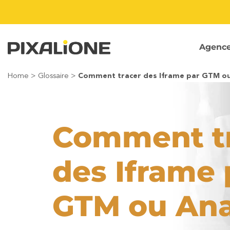
Passer
au
contenu
Agenc
Home
>
Glossaire
>
Comment tracer des Iframe par GTM ou 
Comment t
des Iframe 
GTM ou Ana