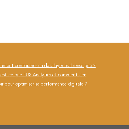
ment contourner un datalayer mal renseigné ?
est-ce que l’UX Analytics et comment s’en
vir pour optimiser sa performance digitale ?