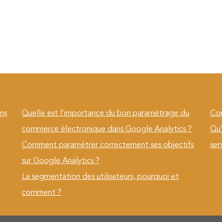
ns
Quelle est l’importance du bon paramétrage du
Com
commerce électronique dans Google Analytics ?
Qu’
Comment paramétrer correctement ses objectifs
ser
sur Google Analytics ?
La segmentation des utilisateurs, pourquoi et
comment ?