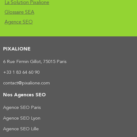
La Solution Pixalione
Glossaire SEA
Agence SEO
PIXALIONE
6 Rue Firmin Gillot, 75015 Paris
+33 1 83 64 60 90
contact@pixalione.com
Nos Agences SEO
Agence SEO Paris
Agence SEO Lyon
Agence SEO Lille