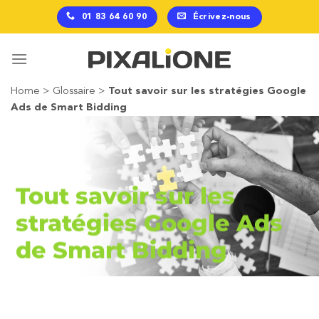
Passer
01 83 64 60 90
Écrivez-nous
au
contenu
Home
>
Glossaire
>
Tout savoir sur les stratégies Google
Ads de Smart Bidding
Tout savoir sur les
stratégies Google Ads
de Smart Bidding