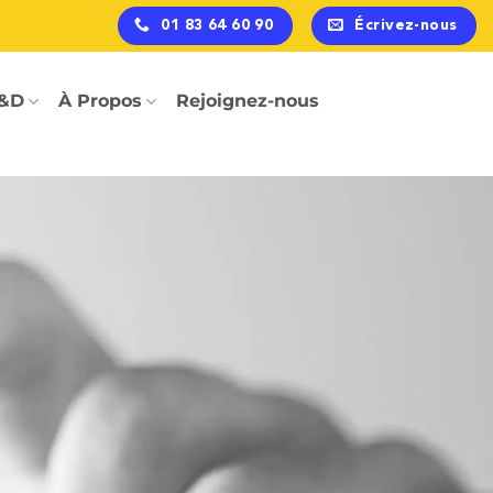
01 83 64 60 90
Écrivez-nous
&D
À Propos
Rejoignez-nous