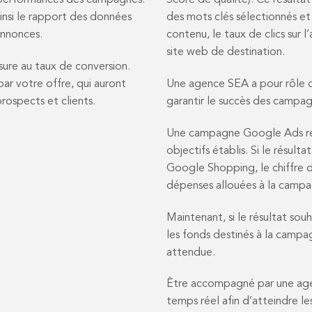
s performances des campagnes.
Score de qualité). Ce résultat
insi le rapport des données
des mots clés sélectionnés et
annonces.
contenu, le taux de clics sur 
site web de destination.
sure au taux de conversion.
par votre offre, qui auront
Une agence SEA a pour rôle d’
rospects et clients.
garantir le succès des campagn
Une campagne Google Ads re
objectifs établis. Si le résult
Google Shopping, le chiffre d’
dépenses allouées à la campag
Maintenant, si le résultat sou
les fonds destinés à la campa
attendue.
Être accompagné par une ag
temps réel afin d’atteindre les