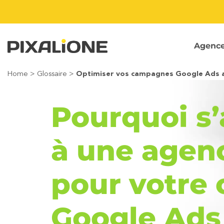
Passer
au
contenu
Agenc
Home
>
Glossaire
>
Optimiser vos campagnes Google Ads av
Pourquoi s’
à une agen
pour votre
Google Ads