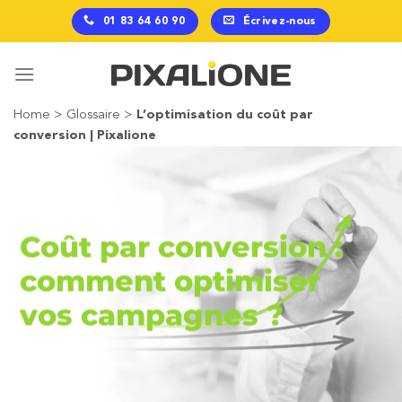
Passer
01 83 64 60 90
Écrivez-nous
au
contenu
Home
>
Glossaire
>
L’optimisation du coût par
conversion | Pixalione
Coût par conversion :
comment optimiser
vos campagnes ?