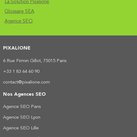
La Solution Pixalione
Glossaire SEA
Agence SEO
PIXALIONE
6 Rue Firmin Gillot, 75015 Paris
+33 1 83 64 60 90
contact@pixalione.com
Nos Agences SEO
Agence SEO Paris
Agence SEO Lyon
Agence SEO Lille