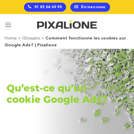
Passer
01 83 64 60 90
Écrivez-nous
au
contenu
Home
>
Glossaire
>
Comment fonctionne les cookies sur
Google Ads? | Pixalione
Qu’est-ce qu’un
cookie Google Ads?