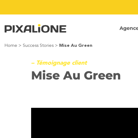
Passer
au
contenu
Agenc
Home
>
Success Stories
>
Mise Au Green
– Témoignage client
Mise Au Green