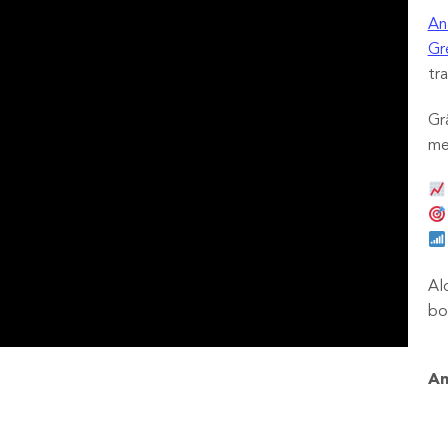
An
Gr
tr
Gr
me
Al
bo
An