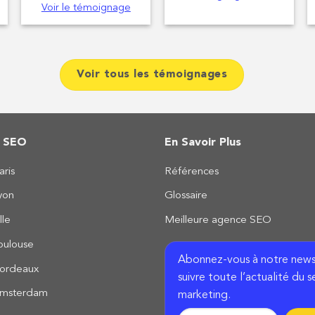
Voir le témoignage
Voir tous les témoignages
s SEO
En Savoir Plus
ris
Références
yon
Glossaire
lle
Meilleure agence SEO
oulouse
Abonnez-vous à notre news
ordeaux
suivre toute l’actualité du s
msterdam
marketing.