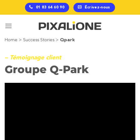
Passer
01 83 64 60 90
Écrivez-nous
au
contenu
Home
>
Success Stories
>
Qpark
– Témoignage client
Groupe Q-Park