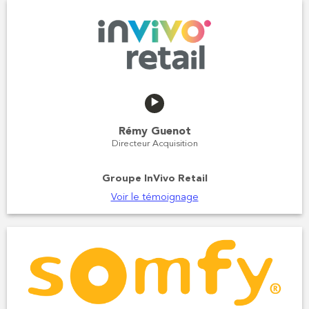
Rémy Guenot
Directeur Acquisition
Groupe InVivo Retail
Voir le témoignage