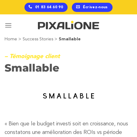
Passer
01 83 64 60 90
Écrivez-nous
au
contenu
Home
>
Success Stories
>
Smallable
– Témoignage client
Smallable
« Bien que le budget investi soit en croissance, nous
constatons une amélioration des ROIs vs période