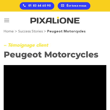
Passer
01 83 64 60 90
Écrivez-nous
au
contenu
Home
>
Success Stories
>
Peugeot Motorcycles
– Témoignage client
Peugeot Motorcycles