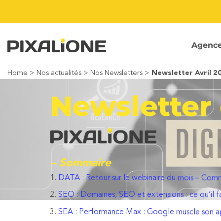
Passer
au
contenu
Agenc
Home
>
Nos actualités
>
Nos Newsletters
>
Newsletter Avril 2
Newsletter 
– Sommaire
DATA : Retour sur le webinaire du mois – Comm
SEO : Domaines, SEO et extensions : ce qu’il f
SEA : Performance Max : Google muscle son app