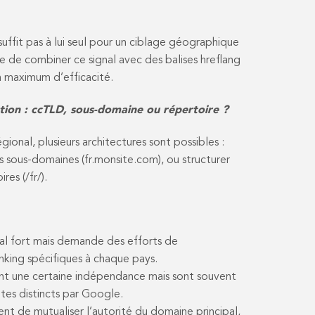
 suffit pas à lui seul pour un ciblage géographique
de combiner ce signal avec des balises hreflang
n maximum d’efficacité.
ation : ccTLD, sous-domaine ou répertoire ?
ional, plusieurs architectures sont possibles :
 sous-domaines (fr.monsite.com), ou structurer
res (/fr/).
al fort mais demande des efforts de
nking spécifiques à chaque pays.
nt une certaine indépendance mais sont souvent
tes distincts par Google.
nt de mutualiser l’autorité du domaine principal,