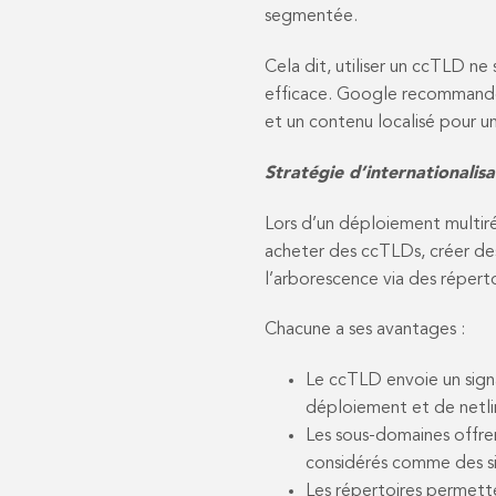
segmentée.
Cela dit, utiliser un ccTLD ne
efficace. Google recommande 
et un contenu localisé pour u
Stratégie d’internationalis
Lors d’un déploiement multirég
acheter des ccTLDs, créer des
l’arborescence via des répertoi
Chacune a ses avantages :
Le ccTLD envoie un sign
déploiement et de netli
Les sous-domaines offre
considérés comme des si
Les répertoires permette