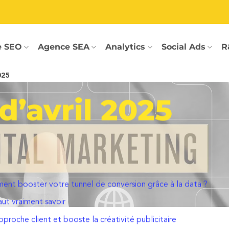
e SEO
Agence SEA
Analytics
Social Ads
R
025
d’avril 2025
ent booster votre tunnel de conversion grâce à la data ?
aut vraiment savoir
roche client et booste la créativité publicitaire