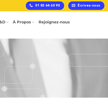
01 83 64 60 90
Écrivez-nous
&D
À Propos
Rejoignez-nous