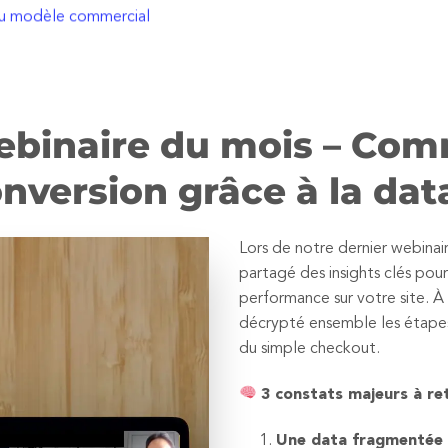
au modèle commercial
webinaire du mois – Co
nversion grâce à la dat
Lors de notre dernier webinai
partagé des insights clés pou
performance sur votre site. À 
décrypté ensemble les étapes 
du simple checkout.
3 constats majeurs à ret
Une data fragmentée