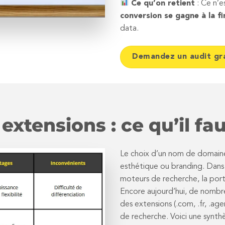
Ce qu’on retient
: Ce n’es
conversion se gagne à la f
data.
Demandez un audit gr
xtensions : ce qu’il fa
Le choix d’un nom de domain
esthétique ou branding. Dans 
moteurs de recherche, la port
Encore aujourd’hui, de nombre
des extensions (.com, .fr, .age
de recherche. Voici une synth