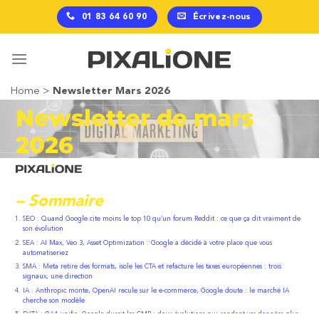
Passer
01 83 64 60 90
Écrivez-nous
au
contenu
Home
>
Newsletter Mars 2026
Newsletter de mars
2026
– Sommaire
SEO : Quand Google cite moins le top 10 qu’un forum Reddit : ce que ça dit vraiment de
son évolution
SEA : AI Max, Veo 3, Asset Optimization : Google a décidé à votre place que vous
automatiseriez
SMA : Meta retire des formats, isole les CTA et refacture les taxes européennes : trois
signaux, une direction
IA : Anthropic monte, OpenAI recule sur le e-commerce, Google doute : le marché IA
cherche son modèle
DATA : GA4 unifie, Google durcit les CMP : deux évolutions qui rendent vos données plus