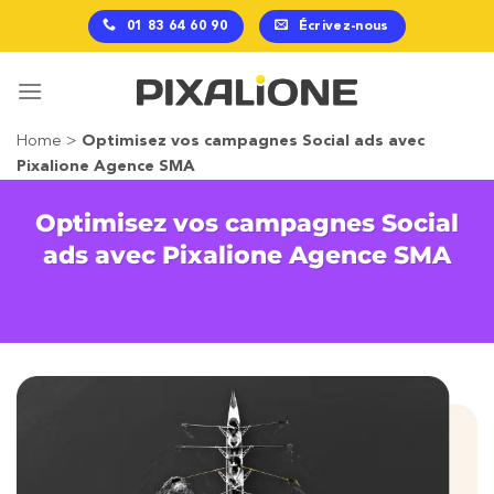
Passer
01 83 64 60 90
Écrivez-nous
au
contenu
Home
>
Optimisez vos campagnes Social ads avec
Pixalione Agence SMA
Optimisez vos campagnes Social
ads avec Pixalione Agence SMA